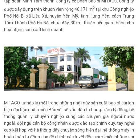
tập đoàn Minh Tâm thành Công ty cổ phần bao bì MITACO. Công ty
2
được xây dựng trên khuôn viên rộng 46.171 m
tại khu Công nghiệp
Phố Nối B, xã Liêu Xá, huyện Yên Mỹ, tỉnh Hưng Yên, cách Trung
Tâm Thành Phố Hà Nội chưa đầy 30km, thuận tiện giao thông cho
hoạt động sản xuất kinh doanh.
MITACO tự hào là một trong những nhà máy sản xuất bao bì carton
hiện đại bậc nhất miền Bắc với số vốn đầu tư hàng trăm tỷ đồng, hệ
thống quản lý chuyên nghiệp cùng các chuyên gia người nước
ngoài, đội ngũ cán bộ công nhân được đào tạo chính quy, tay nghề
cao kết hợp với hệ thống dây chuyền sóng hiện đại, hệ thống máy in
hoàn toàn tự động cho độ chính xác tuyệt đối, giảm thiểu những sai