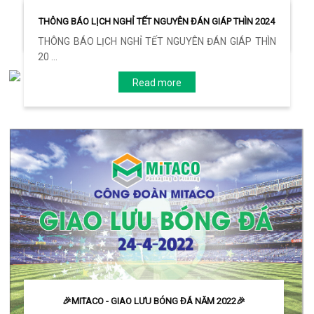
THÔNG BÁO LỊCH NGHỈ TẾT NGUYÊN ĐÁN GIÁP THÌN 2024
Read more
THÔNG BÁO LỊCH NGHỈ TẾT NGUYÊN ĐÁN GIÁP THÌN
20 ...
Read more
🎉MITACO - GIAO LƯU BÓNG ĐÁ NĂM 2022🎉