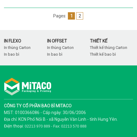
Pages:
1
2
IN FLEXO
IN OFFSET
THIẾT KẾ
In thùng Carton
In thùng Carton
Thiết kế thùng Carton
In bao bì
In bao bì
Thiết kế bao bì
CÔNG TY CỔ PHẦN BAO BÌ MITACO
MST: 0100366086 - Cấp ngày: 30/06/2006
Địa chỉ: KCN Phố Nối B - xã Nguyễn Văn Linh - tỉnh Hưng Yên.
Điện thoại:
02213 970 889 - Fax: 02213 570 888